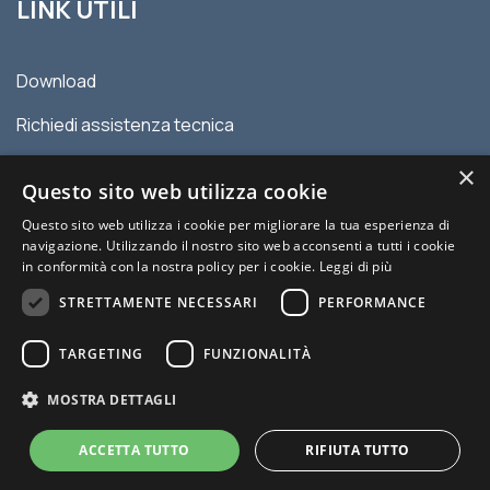
LINK UTILI
Download
Richiedi assistenza tecnica
Contatti
×
Questo sito web utilizza cookie
Privacy policy
Questo sito web utilizza i cookie per migliorare la tua esperienza di
navigazione. Utilizzando il nostro sito web acconsenti a tutti i cookie
Condizioni generali di vendita
in conformità con la nostra policy per i cookie.
Leggi di più
STRETTAMENTE NECESSARI
PERFORMANCE
TARGETING
FUNZIONALITÀ
MOSTRA DETTAGLI
© 2026 MYDATEC | P.IVA 00977120336 | Sito creato da Italia
Multimedia -
Web Agency Milano
ACCETTA TUTTO
RIFIUTA TUTTO