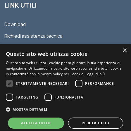
LINK UTILI
Download
Richiedi assistenza tecnica
Contatti
×
Questo sito web utilizza cookie
Privacy policy
Questo sito web utilizza i cookie per migliorare la tua esperienza di
navigazione. Utilizzando il nostro sito web acconsenti a tutti i cookie
Condizioni generali di vendita
in conformità con la nostra policy per i cookie.
Leggi di più
STRETTAMENTE NECESSARI
PERFORMANCE
TARGETING
FUNZIONALITÀ
MOSTRA DETTAGLI
© 2026 MYDATEC | P.IVA 00977120336 | Sito creato da Italia
Multimedia -
Web Agency Milano
ACCETTA TUTTO
RIFIUTA TUTTO