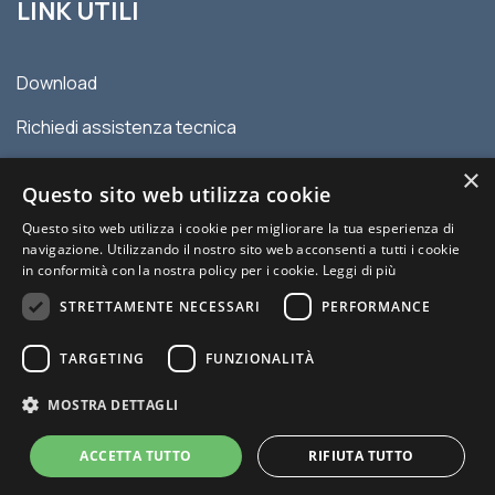
LINK UTILI
Download
Richiedi assistenza tecnica
Contatti
×
Questo sito web utilizza cookie
Privacy policy
Questo sito web utilizza i cookie per migliorare la tua esperienza di
navigazione. Utilizzando il nostro sito web acconsenti a tutti i cookie
Condizioni generali di vendita
in conformità con la nostra policy per i cookie.
Leggi di più
STRETTAMENTE NECESSARI
PERFORMANCE
TARGETING
FUNZIONALITÀ
MOSTRA DETTAGLI
© 2026 MYDATEC | P.IVA 00977120336 | Sito creato da Italia
Multimedia -
Web Agency Milano
ACCETTA TUTTO
RIFIUTA TUTTO